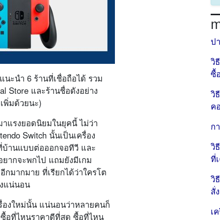
m
ปา
วิ
ซื
นะนำ 6 ร้านที่เชื่อถือได้ รวม
al Store และร้านชื่อดังอย่าง
วิ
เพิ่มด้วยนะ)
คอ
มาแรงยอดนิยมในยุคนี้ ไม่ว่า
กา
ndo Switch นั้นเป็นเครื่อง
วิ
ที่บ้านแบบต่อออกจอทีวี และ
ที่
าอยากจะพกไป แถมยังมีเกม
 อีกมากมาย ที่เรียกได้ว่าใครโต
วิ
่างแน่นอน
สั
ื่องใหม่นั้น แน่นอนว่าหลายคนก็
เค
ื้อที่ไหนราคาดีที่สุด ซื้อที่ไหน