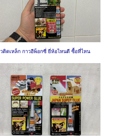
วติดเหล็ก กาวอีพ็อกซี่ ยี่ห้อไหนดี ซื้อที่ไหน