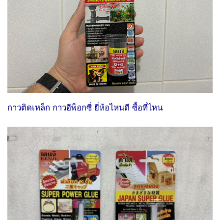
กาวติดเหล็ก กาวอีพ็อกซี่ ยี่ห้อไหนดี ซื้อที่ไหน