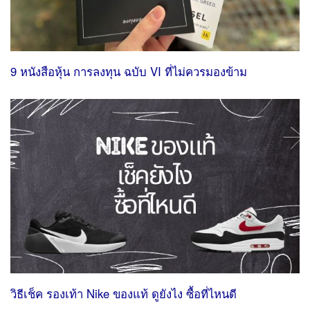
9 หนังสือหุ้น การลงทุน ฉบับ VI ที่ไม่ควรมองข้าม
วิธีเช็ค รองเท้า Nike ของแท้ ดูยังไง ซื้อที่ไหนดี