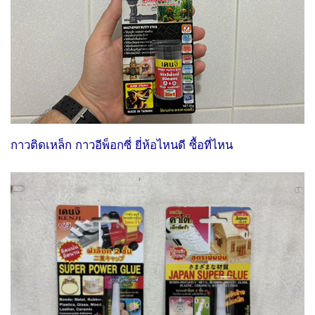
กาวติดเหล็ก กาวอีพ็อกซี่ ยี่ห้อไหนดี ซื้อที่ไหน