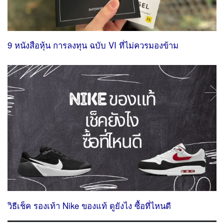
9 หนังสือหุ้น การลงทุน ฉบับ VI ที่ไม่ควรมองข้าม
วิธีเช็ค รองเท้า Nike ของแท้ ดูยังไง ซื้อที่ไหนดี