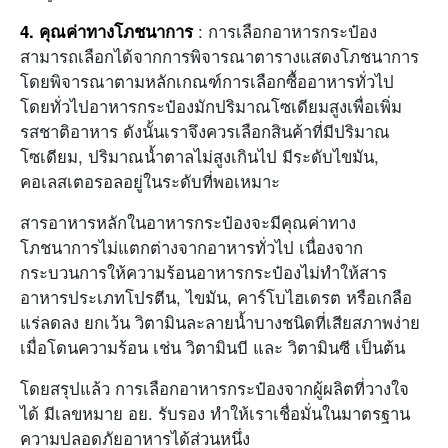
4. คุณค่าทางโภชนาการ
: การเลือกอาหารกระป๋อง
สามารถเลือกได้จากการพิจารณาตารางแสดงโภชนาการ
โดยพิจารณาตามหลักเกณฑ์การเลือกซื้ออาหารทั่วไป
โดยทั่วไปอาหารกระป๋องมักปริมาณโซเดียมสูงเพื่อเพิ่ม
รสชาติอาหาร ดังนั้นเราจึงควรเลือกสินค้าที่มีปริมาณ
โซเดียม, ปริมาณน้ำตาลไม่สูงเกินไป มีระดับไขมัน,
คอเลสเตอรอลอยู่ในระดับที่พอเหมาะ
สารอาหารหลักในอาหารกระป๋องจะมีคุณค่าทาง
โภชนาการไม่แตกต่างจากอาหารทั่วไป เนื่องจาก
กระบวนการให้ความร้อนอาหารกระป๋องไม่ทำให้สาร
อาหารประเภทโปรตีน, ไขมัน, คาร์โบไฮเดรต หรือเกลือ
แร่ลดลง ยกเว้น วิตามินละลายน้ำบางชนิดที่เสียสภาพง่าย
เมื่อโดนความร้อน เช่น วิตามินบี และ วิตามินซี เป็นต้น
โดยสรุปแล้ว การเลือกอาหารกระป๋องจากผู้ผลิตที่วางใจ
ได้ มีเลขหมาย อย. รับรอง ทำให้เราเชื่อมั่นในมาตรฐาน
ความปลอดภัยอาหารได้ส่วนหนึ่ง