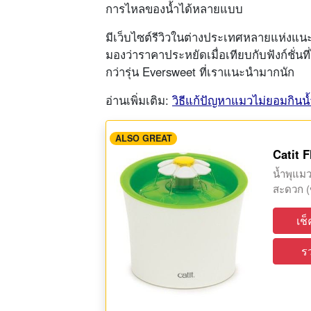
การไหลของน้ำได้หลายแบบ
มีเว็บไซต์รีวิวในต่างประเทศหลายแห่งแน
มองว่าราคาประหยัดเมื่อเทียบกับฟังก์ชั่นที
กว่ารุ่น Eversweet ที่เราแนะนำมากนัก
อ่านเพิ่มเติม:
วิธีแก้ปัญหาแมวไม่ยอมกินน้
ALSO GREAT
Catit 
น้ำพุแมว
สะดวก (
เช
ร