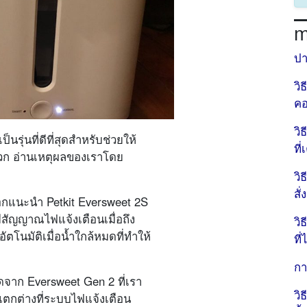
m
ปา
วิ
คอ
วิ
็นรุ่นที่ดีที่สุดสำหรับช่วยให้
ที่
ดวก อ่านเหตุผลของเราโดย
วิ
สั
อกแนะนำ Petkit Eversweet 2S
สัญญาณไฟแจ้งเตือนเมื่อถึง
วิ
โนมัติเมื่อน้ำใกล้หมดที่ทำให้
ที
กา
รดจาก Eversweet Gen 2 ที่เรา
วิ
ัน แตกต่างที่ระบบไฟแจ้งเตือน