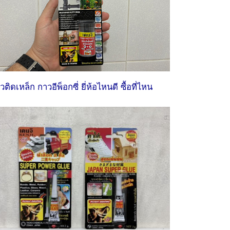
วติดเหล็ก กาวอีพ็อกซี่ ยี่ห้อไหนดี ซื้อที่ไหน