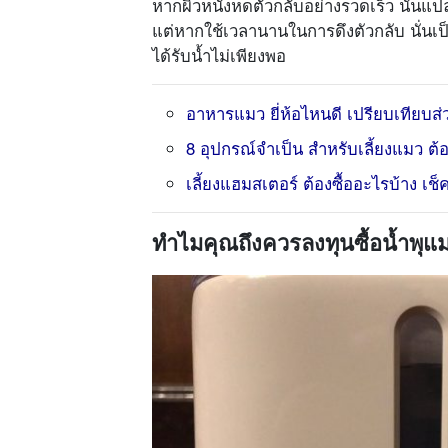
หากผิวหนังหดตัวกลับอย่างรวดเร็ว นั่นแป
แต่หากใช้เวลานานในการดึงตัวกลับ นั่
ได้รับน้ำไม่เพียงพอ
อาหารแมว ยี่ห้อไหนดี เปรียบเทียบส่ว
8 อุปกรณ์จำเป็น สำหรับเลี้ยงแมว ต้อ
เลี้ยงแฮมสเตอร์ ต้องซื้ออะไรบ้าง เช็
ทำไมคุณถึงควรลงทุนซื้อน้ำพุแ