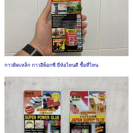
กาวติดเหล็ก กาวอีพ็อกซี่ ยี่ห้อไหนดี ซื้อที่ไหน