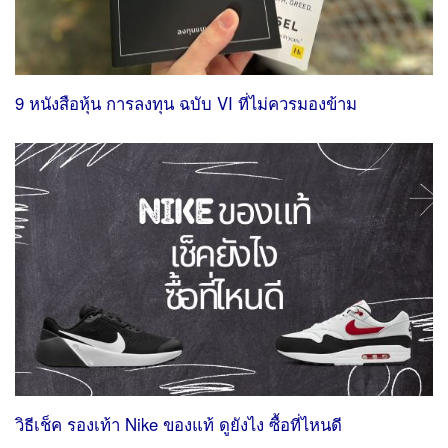
9 หนังสือหุ้น การลงทุน ฉบับ VI ที่ไม่ควรมองข้าม
วิธีเช็ค รองเท้า Nike ของแท้ ดูยังไง ซื้อที่ไหนดี