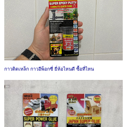
กาวติดเหล็ก กาวอีพ็อกซี่ ยี่ห้อไหนดี ซื้อที่ไหน