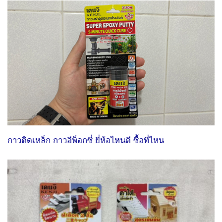
กาวติดเหล็ก กาวอีพ็อกซี่ ยี่ห้อไหนดี ซื้อที่ไหน